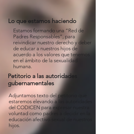
Lo que estamos haciendo
Estamos formando una “Red de
Padres Responsables”, para
reivindicar nuestro derecho y deber
de educar a nuestros hijos de
acuerdo a los valores que tenemos
en el ámbito de la sexualidad
humana.
Petitorio a las autoridades
gubernamentales
Adjuntamos texto del petitorio que
estaremos elevando a las autoridades
del CODICEN para expresar nuestra
voluntad como padres a decidir en la
educación afectivo.sexual de nuestros
hijos.